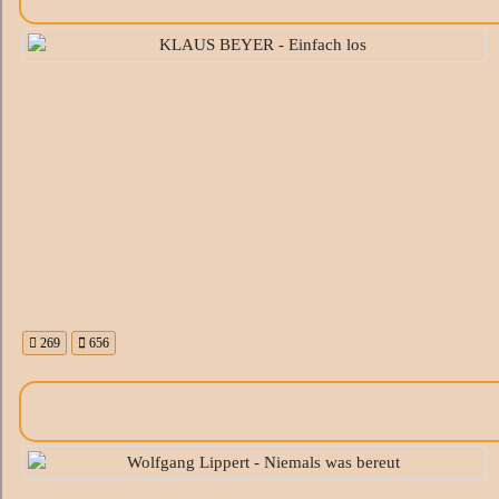
269
656