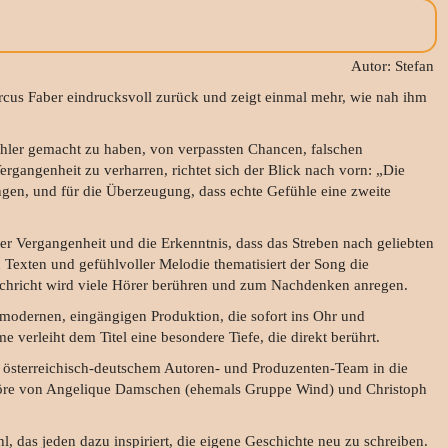
Autor: Stefan
rcus Faber eindrucksvoll zurück und zeigt einmal mehr, wie nah ihm
ehler gemacht zu haben, von verpassten Chancen, falschen
gangenheit zu verharren, richtet sich der Blick nach vorn: „Die
ngen, und für die Überzeugung, dass echte Gefühle eine zweite
er Vergangenheit und die Erkenntnis, dass das Streben nach geliebten
 Texten und gefühlvoller Melodie thematisiert der Song die
chricht wird viele Hörer berühren und zum Nachdenken anregen.
 modernen, eingängigen Produktion, die sofort ins Ohr und
e verleiht dem Titel eine besondere Tiefe, die direkt berührt.
 österreichisch-deutschem Autoren- und Produzenten-Team in die
Chöre von Angelique Damschen (ehemals Gruppe Wind) und Christoph
l, das jeden dazu inspiriert, die eigene Geschichte neu zu schreiben.