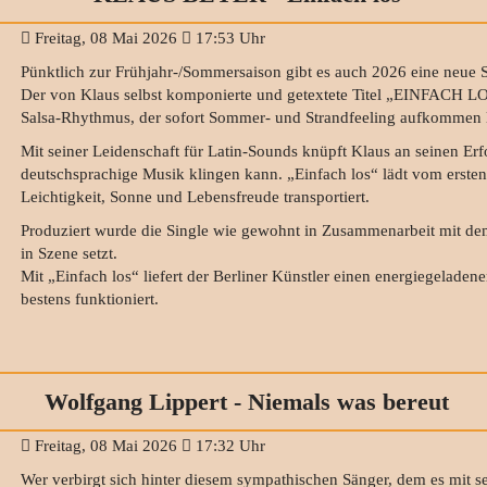
Freitag, 08 Mai 2026
17:53 Uhr
Pünktlich zur Frühjahr‑/Sommersaison gibt es auch 2026 eine neue Si
Der von Klaus selbst komponierte und getextete Titel „EINFACH L
Salsa‑Rhythmus, der sofort Sommer‑ und Strandfeeling aufkommen l
Mit seiner Leidenschaft für Latin‑Sounds knüpft Klaus an seinen Erfo
deutschsprachige Musik klingen kann. „Einfach los“ lädt vom ersten
Leichtigkeit, Sonne und Lebensfreude transportiert.
Produziert wurde die Single wie gewohnt in Zusammenarbeit mit dem 
in Szene setzt.
Mit „Einfach los“ liefert der Berliner Künstler einen energiegelad
bestens funktioniert.
Wolfgang Lippert - Niemals was bereut
Freitag, 08 Mai 2026
17:32 Uhr
Wer verbirgt sich hinter diesem sympathischen Sänger, dem es mit sei