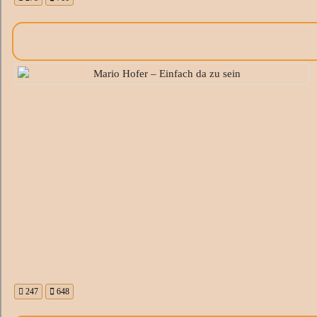
247
648