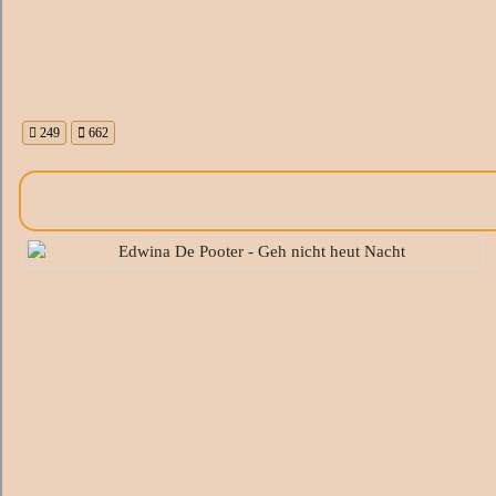
249
662