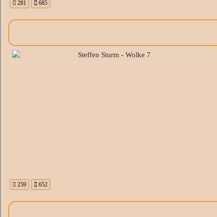
281
685
259
652