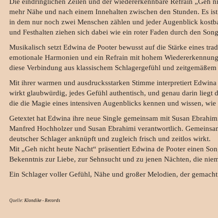
Die eindringlichen Zeilen und der wiedererkennbare Refrain „Geh ni
mehr Nähe und nach einem Innehalten zwischen den Stunden. Es ist d
in dem nur noch zwei Menschen zählen und jeder Augenblick kostbar 
und Festhalten ziehen sich dabei wie ein roter Faden durch den Song
Musikalisch setzt Edwina de Pooter bewusst auf die Stärke eines tra
emotionale Harmonien und ein Refrain mit hohem Wiedererkennungs
diese Verbindung aus klassischem Schlagergefühl und zeitgemäßem 
Mit ihrer warmen und ausdrucksstarken Stimme interpretiert Edwina de
wirkt glaubwürdig, jedes Gefühl authentisch, und genau darin liegt d
die die Magie eines intensiven Augenblicks kennen und wissen, wi
Getextet hat Edwina ihre neue Single gemeinsam mit Susan Ebrahimi
Manfred Hochholzer und Susan Ebrahimi verantwortlich. Gemeinsam is
deutscher Schlager anknüpft und zugleich frisch und zeitlos wirkt.
Mit „Geh nicht heute Nacht“ präsentiert Edwina de Pooter einen Song
Bekenntnis zur Liebe, zur Sehnsucht und zu jenen Nächten, die nie
Ein Schlager voller Gefühl, Nähe und großer Melodien, der gemacht
Quelle:
Klondike - Records