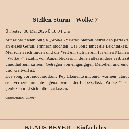
Steffen Sturm - Wolke 7
Freitag, 08 Mai 2026
18:04 Uhr
Mit seiner neuen Single „Wolke 7“ liefert Steffen Sturm den perfekten 
an dieses Gefühl erinnern möchten. Der Song fängt die Leichtigkeit,
Menschen sich finden und die Welt um sich herum für einen Moment s
„Wolke 7“ erzählt von Augenblicken, in denen alles andere verblas
unaufhaltsam zu sein. Getragen von eingängigen Melodien und emotion
und kraftvoll ist.
Der Song verbindet moderne Pop-Elemente mit einer warmen, atmosp
sich verlieren möchte – genau wie in der Liebe selbst. „Wolke 7“ ist
genießen und sich fallen zu lassen.
Quelle:
Klondike - Records
KLAUS BEYER - Einfach los