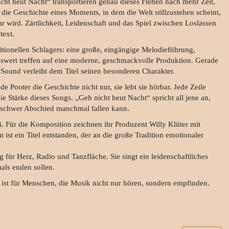
cht heut Nacht“ transportieren genau dieses Flehen nach mehr Zeit,
ie Geschichte eines Moments, in dem die Welt stillzustehen scheint,
wird. Zärtlichkeit, Leidenschaft und das Spiel zwischen Loslassen
text.
ditionellen Schlagers: eine große, eingängige Melodieführung,
wert treffen auf eine moderne, geschmackvolle Produktion. Gerade
Sound verleiht dem Titel seinen besonderen Charakter.
 Pooter die Geschichte nicht nur, sie lebt sie hörbar. Jede Zeile
ie Stärke dieses Songs. „Geh nicht heut Nacht“ spricht all jene an,
e schwer Abschied manchmal fallen kann.
. Für die Komposition zeichnen ihr Produzent Willy Klüter mit
t ein Titel entstanden, der an die große Tradition emotionaler
 für Herz, Radio und Tanzfläche. Sie singt ein leidenschaftliches
mals enden sollen.
 ist für Menschen, die Musik nicht nur hören, sondern empfinden.