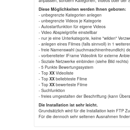
anpassen, sondern Kategorien, Videos oder der 
Diese Möglichkeiten werden Ihnen geboten:
- unbegrenzte Kategorien anlegen
- unbegrenzte Videos je Kategorie
- Autostartfunktion für eigene Videos
- Video Abspielgröße einstellbar
- nur je eine Unterkategorie, keine "wilden" Verz
- anlegen eines Filmes (falls sinnvoll) in 1 weiter
- freie Namenswahl (suchmaschinenfreundlich) d
- vorbereiteter IFrame Videolink für externe Anbi
- Soziale Netzwerke einbinden (siehe Bild rechts)
- 5 Punkte Bewertungssystem
- Top
XX
Videoliste
- Top
XX
beliebteste Filme
- Top
XX
bewerteste Filme
- Suchfunktion
- freies umgestalten der Beschriftung (kann Über
Die Installation ist sehr leicht.
Grundsätzlich wird für die Installation kein FTP Z
Für die dennoch sehr seltenen Ausnahmen finden