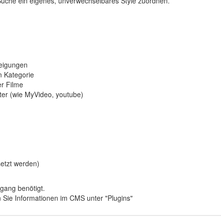
Suche ein eigenes, unverwechselbares Style zuordnen.
weigungen
en Kategorie
er Filme
eter (wie MyVideo, youtube)
setzt werden)
ugang benötigt.
 Sie Informationen im CMS unter "Plugins"