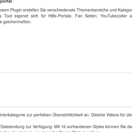
portal
iesem Piugin erstellen Sie verschiedenste Themenbereiche und Kategor
s Tool eigenet sich für Hilfe-Portale, Fan Seiten, YouTube(ode
le geichermaßen.
1 Unterkategorie zur perfekten Übersichtlichkeit an. Gleiche Videos fü
 Dateiendung zur Verfügung. Mit 16 vorhandenen Styles können Sie das