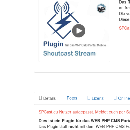
Das
R
an fre
Die v
Dieser
SPCas
Fotos
Details
Lizenz
Onlin
SPCast.eu Nutzer aufgepasst. Meldet euch per Sup
Dies ist ein Plugin für das WEB-PHP CMS Portal
Das Plugin läuft
nicht
mit dem WEB-PHP CMS Por