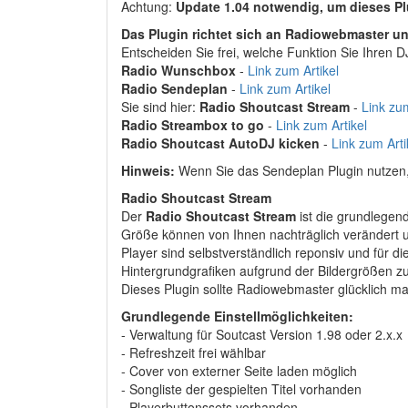
Achtung:
Update 1.04 notwendig, um dieses Pl
Das Plugin richtet sich an Radiowebmaster und
Entscheiden Sie frei, welche Funktion Sie Ihren 
Radio Wunschbox
-
Link zum Artikel
Radio Sendeplan
-
Link zum Artikel
Sie sind hier:
Radio Shoutcast Stream
-
Link zum
Radio Streambox to go
-
Link zum Artikel
Radio Shoutcast AutoDJ kicken
-
Link zum Arti
Hinweis:
Wenn Sie das Sendeplan Plugin nutzen, k
Radio Shoutcast Stream
Der
Radio Shoutcast Stream
ist die grundlegen
Größe können von Ihnen nachträglich verändert u
Player sind selbstverständlich reponsiv und für 
Hintergrundgrafiken aufgrund der Bildergrößen 
Dieses Plugin sollte Radiowebmaster glücklich m
Grundlegende Einstellmöglichkeiten:
- Verwaltung für Soutcast Version 1.98 oder 2.x.x
- Refreshzeit frei wählbar
- Cover von externer Seite laden möglich
- Songliste der gespielten Titel vorhanden
- Playerbuttonssets vorhanden