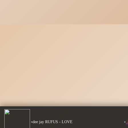
•
•
dee jay RUFUS - LOVE